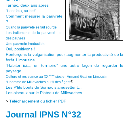
Tarnac, deux ans après
“Hortefeux, au lac !“
Comment mesurer la pauvreté
?
Quand la pauvreté se fait sourde
Les traitements de la pauvreté….et
des pauvres
Une pauvreté irréductible
Oui, positivons !
Renforçons la vulgarisation pour augmenter la productivité de la
forêt Limousine
”Habiter ici..., un territoire” une autre façon de regarder le
paysage…
ème
Culture et résistance au XXI
siècle : Armand Gatti en Limousin
£
“L’homme de Millevaches au fil des âges“
Les P’tits bouts de Sornac s’amusettent…
Les oiseaux sur le Plateau de Millevaches
>
Téléchargement du fichier PDF
Journal IPNS N°32