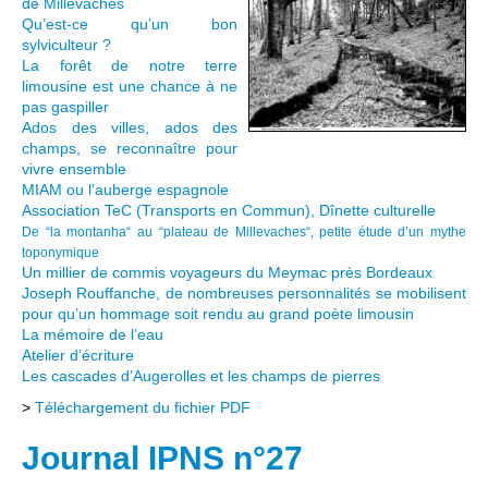
de Millevaches
Qu’est-ce qu’un bon
sylviculteur ?
La forêt de notre terre
limousine est une chance à ne
pas gaspiller
Ados des villes, ados des
champs, se reconnaître pour
vivre ensemble
MIAM ou l’auberge espagnole
Association TeC (Transports en Commun), Dînette culturelle
De “la montanha“ au “plateau de Millevaches“, petite étude d’un mythe
toponymique
Un millier de commis voyageurs du Meymac près Bordeaux
Joseph Rouffanche, de nombreuses personnalités se mobilisent
pour qu’un hommage soit rendu au grand poète limousin
La mémoire de l’eau
Atelier d’écriture
Les cascades d’Augerolles et les champs de pierres
>
Téléchargement du fichier PDF
Journal IPNS n°27