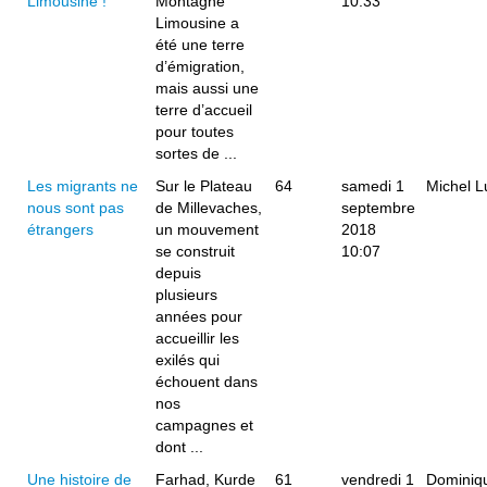
Limousine !
Montagne
10:33
Limousine a
été une terre
d’émigration,
mais aussi une
terre d’accueil
pour toutes
sortes de ...
Les migrants ne
Sur le Plateau
64
samedi 1
Michel L
nous sont pas
de Millevaches,
septembre
étrangers
un mouvement
2018
se construit
10:07
depuis
plusieurs
années pour
accueillir les
exilés qui
échouent dans
nos
campagnes et
dont ...
Une histoire de
Farhad, Kurde
61
vendredi 1
Dominiq