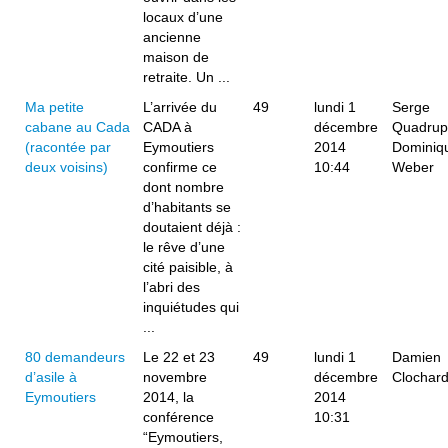
locaux d’une
ancienne
maison de
retraite. Un ...
Ma petite
L’arrivée du
49
lundi 1
Serge
cabane au Cada
CADA à
décembre
Quadrup
(racontée par
Eymoutiers
2014
Dominiq
deux voisins)
confirme ce
10:44
Weber
dont nombre
d’habitants se
doutaient déjà :
le rêve d’une
cité paisible, à
l’abri des
inquiétudes qui
...
80 demandeurs
Le 22 et 23
49
lundi 1
Damien
d’asile à
novembre
décembre
Clochar
Eymoutiers
2014, la
2014
conférence
10:31
“Eymoutiers,