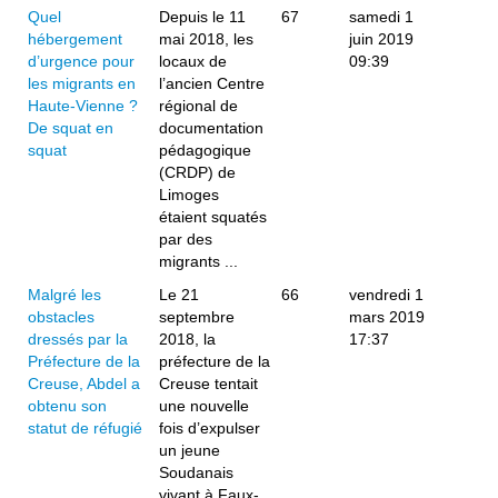
Quel
Depuis le 11
67
samedi 1
hébergement
mai 2018, les
juin 2019
d’urgence pour
locaux de
09:39
les migrants en
l’ancien Centre
Haute-Vienne ?
régional de
De squat en
documentation
squat
pédagogique
(CRDP) de
Limoges
étaient squatés
par des
migrants ...
Malgré les
Le 21
66
vendredi 1
obstacles
septembre
mars 2019
dressés par la
2018, la
17:37
Préfecture de la
préfecture de la
Creuse, Abdel a
Creuse tentait
obtenu son
une nouvelle
statut de réfugié
fois d’expulser
un jeune
Soudanais
vivant à Faux-