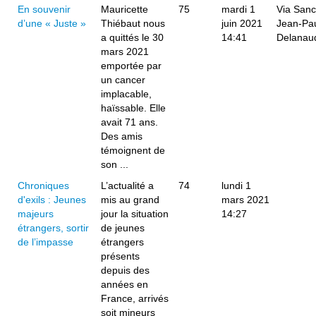
En souvenir
Mauricette
75
mardi 1
Via San
d’une « Juste »
Thiébaut nous
juin 2021
Jean-Pa
a quittés le 30
14:41
Delanau
mars 2021
emportée par
un cancer
implacable,
haïssable. Elle
avait 71 ans.
Des amis
témoignent de
son ...
Chroniques
L’actualité a
74
lundi 1
d'exils : Jeunes
mis au grand
mars 2021
majeurs
jour la situation
14:27
étrangers, sortir
de jeunes
de l’impasse
étrangers
présents
depuis des
années en
France, arrivés
soit mineurs