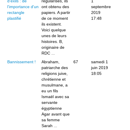
d'exils : de
régularisés, ils
1
l'importance d'un
ont obtenu des
septembre
rectangle
papiers. A partir
2019
plastifié
de ce moment
17:48
ils existent.
Voici quelque
unes de leurs
histoires. B,
originaire de
RDC ...
Bannissement !
Abraham,
67
samedi 1
patriarche des
juin 2019
religions juive,
18:05
chrétienne et
musulmane, a
eu un fils
Ismaël avec sa
servante
égyptienne
Agar avant que
sa femme
Sarah ...