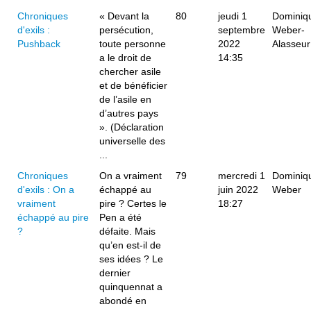
Chroniques
« Devant la
80
jeudi 1
Dominiq
d'exils :
persécution,
septembre
Weber-
Pushback
toute personne
2022
Alasseur
a le droit de
14:35
chercher asile
et de bénéficier
de l’asile en
d’autres pays
». (Déclaration
universelle des
...
Chroniques
On a vraiment
79
mercredi 1
Dominiq
d'exils : On a
échappé au
juin 2022
Weber
vraiment
pire ? Certes le
18:27
échappé au pire
Pen a été
?
défaite. Mais
qu’en est-il de
ses idées ? Le
dernier
quinquennat a
abondé en