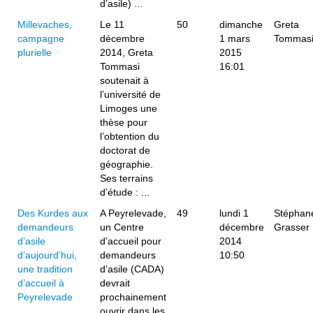
d’asile) ...
Millevaches,
Le 11
50
dimanche
Greta
campagne
décembre
1 mars
Tommas
plurielle
2014, Greta
2015
Tommasi
16:01
soutenait à
l’université de
Limoges une
thèse pour
l’obtention du
doctorat de
géographie.
Ses terrains
d’étude : ...
Des Kurdes aux
A Peyrelevade,
49
lundi 1
Stéphan
demandeurs
un Centre
décembre
Grasser
d’asile
d’accueil pour
2014
d’aujourd’hui,
demandeurs
10:50
une tradition
d’asile (CADA)
d’accueil à
devrait
Peyrelevade
prochainement
ouvrir dans les