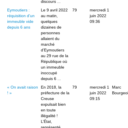
discours ...
Eymoutiers :
Le 9 avril 2022
79
mercredi 1
réquisition d’un
au matin,
juin 2022
immeuble vide
quelques
09:36
depuis 6 ans
dizaines de
personnes
allaient du
marché
d’Eymoutiers
au 29 rue de la
République où
un immeuble
inoccupé
depuis 6 ...
« On avait raison
En 2018, la
79
mercredi 1
Marc
! »
préfecture de la
juin 2022
Bourgeo
Creuse
09:15
expulsait bien
en toute
illégalité !
L’État,
représenté