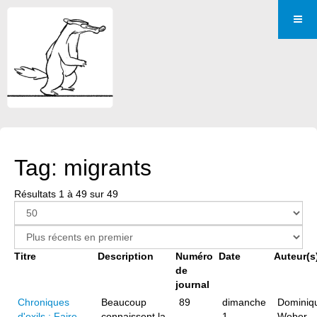
Tag: migrants
Résultats 1 à 49 sur 49
Titre
Description
Numéro
Date
Auteur(s
de
journal
Chroniques
Beaucoup
89
dimanche
Dominiq
d'exils : Faire
connaissent la
1
Weber-