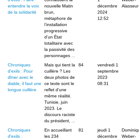
entendre la voix
nouvelle Matin
décembre
Alasseur
de la solidarité
brun,
2024
métaphore de
12:52
l’installation
progressive
d’un État
totalitaire avec
la passivité des
personnages ...
Chroniques
Mais qui tient la
84
vendredi 1
d'exils : Pour
cuillère ? Les
septembre
dîner avec le
deux photos de
2023
diable, il faut une
ce texte sont le
08:31
longue cuillère
reflet d’une
même réalité.
Tunisie, juin
2023. Le
discours raciste
du président, ...
Chroniques
En accueillant
81
jeudi 1
Dominiq
d'exils :
les 234
décembre
Weber-