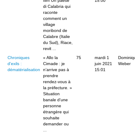
film Un paese
15:00
di Calabria qui
raconte
comment un
village
moribond de
Calabre (Italie
du Sud), Riace,
revit ...
Chroniques
« Allo la
75
mardi 1
Dominiq
d'exils :
Cimade : je
juin 2021
Weber
dématérialisation
n’arrive pas à
15:01
prendre
rendez-vous à
la préfecture. »
Situation
banale d’une
personne
étrangère qui
souhaite
demander ou
...