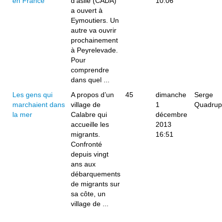
en France
d’asile (CADA)
10:06
a ouvert à
Eymoutiers. Un
autre va ouvrir
prochainement
à Peyrelevade.
Pour
comprendre
dans quel ...
Les gens qui
A propos d’un
45
dimanche
Serge
marchaient dans
village de
1
Quadrup
la mer
Calabre qui
décembre
accueille les
2013
migrants.
16:51
Confronté
depuis vingt
ans aux
débarquements
de migrants sur
sa côte, un
village de ...