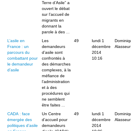
Terre d’Asile” a
ouvert le débat
sur l’accueil de
migrants en
donnant la
parole à des ...
L’asile en
Les
49
lundi 1
Dominiq
France : un
demandeurs
décembre
Alasseur
parcours du
d’asile sont
2014
combattant pour
confrontés à
10:16
le demandeur
des démarches
d’asile
complexes, à la
méfiance de
l’administration
et à des
procédures qui
ne semblent
être faites ...
CADA : face
Un Centre
49
lundi 1
Dominiq
émergée des
d’accueil pour
décembre
Alasseur
politiques d’asile
demandeurs
2014