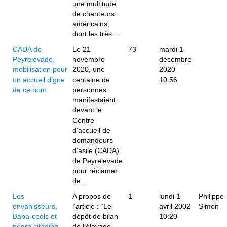
une multitude
de chanteurs
américains,
dont les très ...
CADA de
Le 21
73
mardi 1
Peyrelevade,
novembre
décembre
mobilisation pour
2020, une
2020
un accueil digne
centaine de
10:56
de ce nom
personnes
manifestaient
devant le
Centre
d’accueil de
demandeurs
d’asile (CADA)
de Peyrelevade
pour réclamer
de ...
Les
A propos de
1
lundi 1
Philippe
envahisseurs,
l’article : “Le
avril 2002
Simon
Baba-cools et
dépôt de bilan
10:20
pègre citadine
de l’élevage