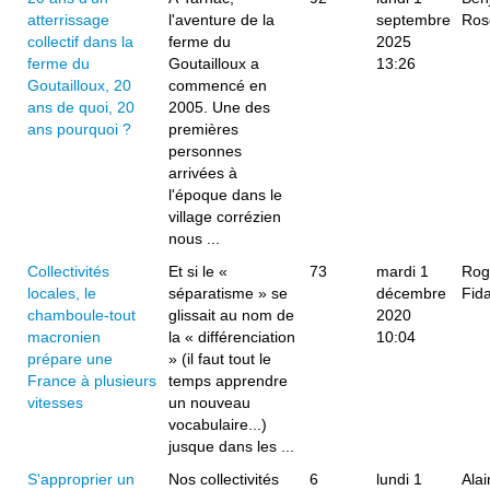
atterrissage
l'aventure de la
septembre
Ros
collectif dans la
ferme du
2025
ferme du
Goutailloux a
13:26
Goutailloux, 20
commencé en
ans de quoi, 20
2005. Une des
ans pourquoi ?
premières
personnes
arrivées à
l'époque dans le
village corrézien
nous ...
Collectivités
Et si le «
73
mardi 1
Rog
locales, le
séparatisme » se
décembre
Fida
chamboule-tout
glissait au nom de
2020
macronien
la « différenciation
10:04
prépare une
» (il faut tout le
France à plusieurs
temps apprendre
vitesses
un nouveau
vocabulaire...)
jusque dans les ...
S'approprier un
Nos collectivités
6
lundi 1
Alai