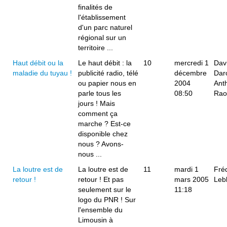
finalités de
l'établissement
d'un parc naturel
régional sur un
territoire ...
Haut débit ou la
Le haut débit : la
10
mercredi 1
Dav
maladie du tuyau !
publicité radio, télé
décembre
Dar
ou papier nous en
2004
Ant
parle tous les
08:50
Rao
jours ! Mais
comment ça
marche ? Est-ce
disponible chez
nous ? Avons-
nous ...
La loutre est de
La loutre est de
11
mardi 1
Fré
retour !
retour ! Et pas
mars 2005
Leb
seulement sur le
11:18
logo du PNR ! Sur
l'ensemble du
Limousin à