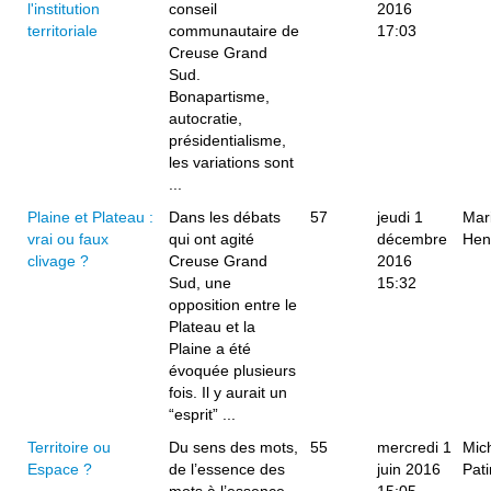
l'institution
conseil
2016
territoriale
communautaire de
17:03
Creuse Grand
Sud.
Bonapartisme,
autocratie,
présidentialisme,
les variations sont
...
Plaine et Plateau :
Dans les débats
57
jeudi 1
Mar
vrai ou faux
qui ont agité
décembre
Hen
clivage ?
Creuse Grand
2016
Sud, une
15:32
opposition entre le
Plateau et la
Plaine a été
évoquée plusieurs
fois. Il y aurait un
“esprit” ...
Territoire ou
Du sens des mots,
55
mercredi 1
Mic
Espace ?
de l’essence des
juin 2016
Pat