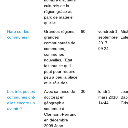
nombre d'acteurs
culturels de la
région grâce au
parc de matériel
qu'elle ...
Haro sur les
Grandes régions,
60
vendredi 1
Mic
communes !
grandes
septembre
Lul
communautés de
2017
communes,
09:24
communes
nouvelles, l'État
fait tout ce qu'il
peut pour réduire
peu à peu la place
et le rôle des ...
Les très petites
Avec sa thèse de
30
lundi 1
Jea
communes ont-
doctorat en
mars 2010
Bapt
elles encore un
géographie
14:44
Gri
avenir ?
soutenue à
Clermont-Ferrand
en décembre
2009 Jean