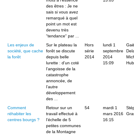
mots à l’essence
15:05
des êtres : Je ne
sais si vous avez
remarqué à quel
point un mot est
devenu très
“tendance“ par ...
Les enjeux de
Sur le plateau la
Hors
lundi 1
Gaë
société, que cache
forêt se discute
série
septembre
Del
la forêt
depuis belle
2014
2014
Mic
lurette : d’un coté
15:09
Hub
l’angoisse de la
catastrophe
annoncée, de
l’autre
développement
des ...
Comment
Retour sur un
54
mardi 1
Sté
réhabiter les
travail effectué à
mars 2016
Gra
centres bourgs ?
l’échelle de 5
16:15
petites communes
de la Montagne