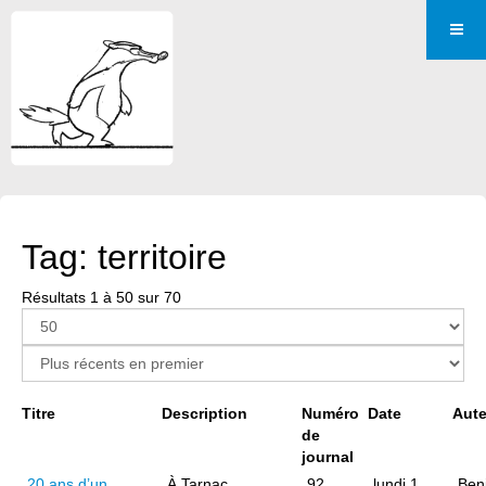
Tag: territoire
Résultats 1 à 50 sur 70
Page 1 sur 2
Titre
Description
Numéro
Date
Aute
de
journal
20 ans d’un
À Tarnac,
92
lundi 1
Ben