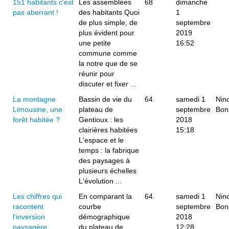
151 habitants c'est
Les assemblées
68
dimanche
pas aberrant !
des habitants Quoi
1
de plus simple, de
septembre
plus évident pour
2019
une petite
16:52
commune comme
la notre que de se
réunir pour
discuter et fixer ...
La montagne
Bassin de vie du
64
samedi 1
Nin
Limousine, une
plateau de
septembre
Bon
forêt habitée ?
Gentioux : les
2018
clairières habitées
15:18
L'espace et le
temps : la fabrique
des paysages à
plusieurs échelles
L'évolution ...
Les chiffres qui
En comparant la
64
samedi 1
Nin
racontent
courbe
septembre
Bon
l'inversion
démographique
2018
paysagère
du plateau de
12:28