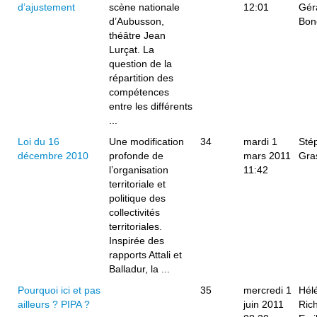
d’ajustement
scène nationale
12:01
Gér
d’Aubusson,
Bon
théâtre Jean
Lurçat. La
question de la
répartition des
compétences
entre les différents
...
Loi du 16
Une modification
34
mardi 1
Sté
décembre 2010
profonde de
mars 2011
Gra
l’organisation
11:42
territoriale et
politique des
collectivités
territoriales.
Inspirée des
rapports Attali et
Balladur, la ...
Pourquoi ici et pas
35
mercredi 1
Hél
ailleurs ? PIPA ?
juin 2011
Ric