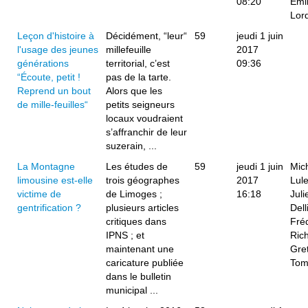
08:20
Emil
Lor
Leçon d'histoire à
Décidément, “leur“
59
jeudi 1 juin
l'usage des jeunes
millefeuille
2017
générations
territorial, c’est
09:36
“Écoute, petit !
pas de la tarte.
Reprend un bout
Alors que les
de mille-feuilles“
petits seigneurs
locaux voudraient
s’affranchir de leur
suzerain, ...
La Montagne
Les études de
59
jeudi 1 juin
Mic
limousine est-elle
trois géographes
2017
Lul
victime de
de Limoges ;
16:18
Juli
gentrification ?
plusieurs articles
Dell
critiques dans
Fré
IPNS ; et
Ric
maintenant une
Gre
caricature publiée
Tom
dans le bulletin
municipal ...