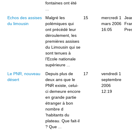
fontaines ont été
...
Echos des assises
Malgré les
15
mercredi 1
Jea
du limousin
polémiques qui
mars 2006
Fra
ont précédé leur
16:05
Pre
déroulement, les
premières assises
du Limousin qui se
sont tenues à
l'Ecole nationale
supérieure ...
Le PNR, nouveau
Depuis plus de
17
vendredi 1
désert
deux ans que le
septembre
PNR existe, celui-
2006
ci demeure encore
12:19
en grande partie
étranger à bon
nombre d
‘habitants du
plateau. Que fait-il
? Que ...