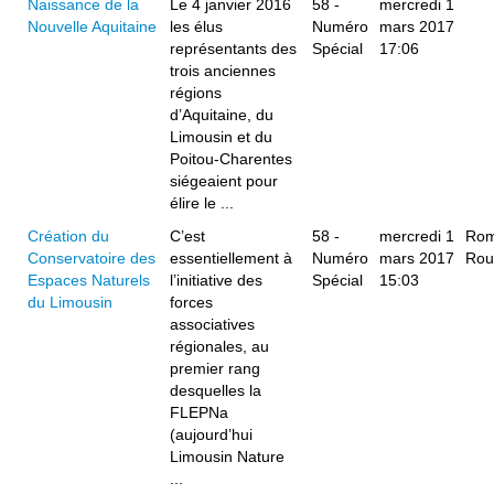
Naissance de la
Le 4 janvier 2016
58 -
mercredi 1
Nouvelle Aquitaine
les élus
Numéro
mars 2017
représentants des
Spécial
17:06
trois anciennes
régions
d’Aquitaine, du
Limousin et du
Poitou-Charentes
siégeaient pour
élire le ...
Création du
C’est
58 -
mercredi 1
Rom
Conservatoire des
essentiellement à
Numéro
mars 2017
Rou
Espaces Naturels
l’initiative des
Spécial
15:03
du Limousin
forces
associatives
régionales, au
premier rang
desquelles la
FLEPNa
(aujourd’hui
Limousin Nature
...