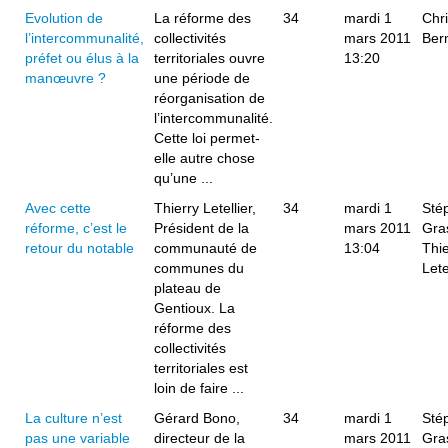
Evolution de
La réforme des
34
mardi 1
Chr
l’intercommunalité,
collectivités
mars 2011
Ber
préfet ou élus à la
territoriales ouvre
13:20
manœuvre ?
une période de
réorganisation de
l’intercommunalité.
Cette loi permet-
elle autre chose
qu’une ...
Avec cette
Thierry Letellier,
34
mardi 1
Sté
réforme, c’est le
Président de la
mars 2011
Gra
retour du notable
communauté de
13:04
Thie
communes du
Lete
plateau de
Gentioux. La
réforme des
collectivités
territoriales est
loin de faire ...
La culture n’est
Gérard Bono,
34
mardi 1
Sté
pas une variable
directeur de la
mars 2011
Gra