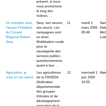
présent, si nous
nous promenons
le long des
rivières, ...
Un entretien avec
Savy, son oeuvre,
11
mardi 1
Sam
l'ancien Président
ses soucis. Les
mars 2005
Del
du Conseil
campagnes sont
09:48
Mic
Régional Robert
en émoi.
Lul
Savy
Mobilisation rurale
pour la
sauvegarde des
services publics ;
questionnements
quant à leur ...
Agriculture, je
Les agricultrices
12
mercredi 1
Alai
crois en ton avenir
de la FDGEDA
juin 2005
(fédération
16:55
départementale
des groupes
d'études et de
développement
agricoles) de la