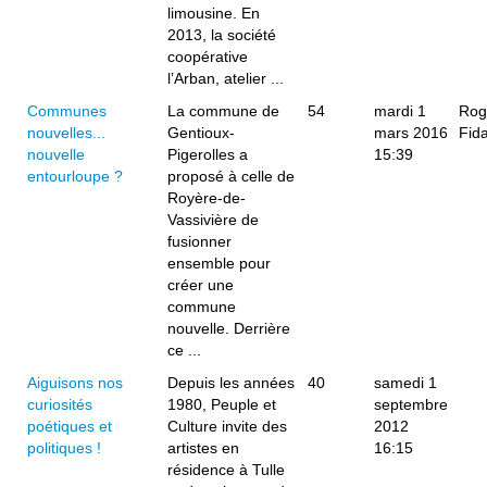
limousine. En
2013, la société
coopérative
l’Arban, atelier ...
Communes
La commune de
54
mardi 1
Rog
nouvelles...
Gentioux-
mars 2016
Fida
nouvelle
Pigerolles a
15:39
entourloupe ?
proposé à celle de
Royère-de-
Vassivière de
fusionner
ensemble pour
créer une
commune
nouvelle. Derrière
ce ...
Aiguisons nos
Depuis les années
40
samedi 1
curiosités
1980, Peuple et
septembre
poétiques et
Culture invite des
2012
politiques !
artistes en
16:15
résidence à Tulle