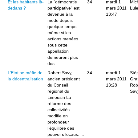
Et les habitants là-
La “démocratie
34
mardi 1
Mic
dedans ?
participative“ est
mars 2011
Lul
devenue à la
13:47
mode depuis
quelque temps,
même si les
actions menées
sous cette
appellation
demeurent plus
des ...
L’Etat se méfie de
Robert Savy,
34
mardi 1
Sté
la décentralisation
ancien président
mars 2011
Gra
du Conseil
13:28
Rob
régional du
Sav
Limousin La
réforme des
collectivités
modifie en
profondeur
l’équilibre des
pouvoirs locaux. ...