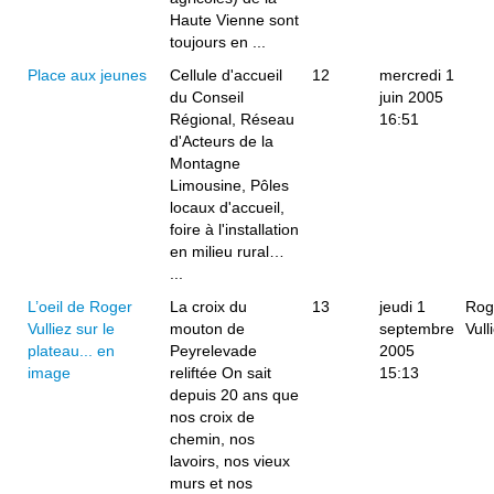
Haute Vienne sont
toujours en ...
Place aux jeunes
Cellule d'accueil
12
mercredi 1
du Conseil
juin 2005
Régional, Réseau
16:51
d'Acteurs de la
Montagne
Limousine, Pôles
locaux d'accueil,
foire à l'installation
en milieu rural…
...
L’oeil de Roger
La croix du
13
jeudi 1
Rog
Vulliez sur le
mouton de
septembre
Vull
plateau... en
Peyrelevade
2005
image
reliftée On sait
15:13
depuis 20 ans que
nos croix de
chemin, nos
lavoirs, nos vieux
murs et nos